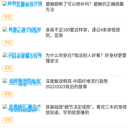
貔貅脚断了可以修补吗？貔貅的正确佩戴
方法
穿搭
身高不足160要这样穿，谨记4条穿搭原
则，显高
穿搭
为什么你穿白T恤没别人好看？好身材更要
懂穿法
穿搭
深度解读桐昆·中国纤维流行趋势
2022/2023背后的故事
穿搭
穿基础款“细节决定成败”，看完三木的穿搭
就知道，学到就是赚到
穿搭