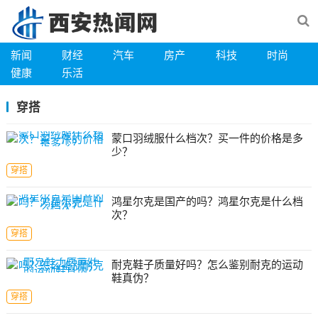
新闻
财经
汽车
房产
科技
时尚
健康
乐活
穿搭
蒙口羽绒服什么档次？买一件的价格是多
少？
穿搭
鸿星尔克是国产的吗？鸿星尔克是什么档
次？
穿搭
耐克鞋子质量好吗？怎么鉴别耐克的运动
鞋真伪？
穿搭