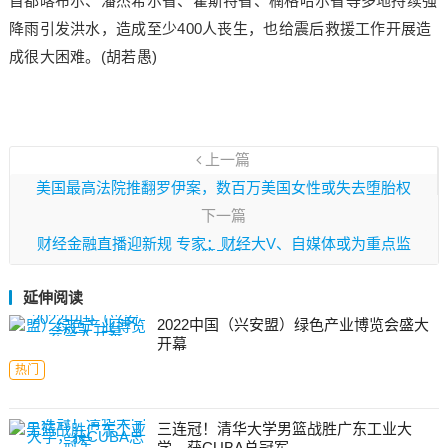
首都喀布尔、潘杰希尔省、霍斯特省、楠格哈尔省等多地持续强
降雨引发洪水，造成至少400人丧生，也给震后救援工作开展造
成很大困难。(胡若愚)
上一篇
美国最高法院推翻罗伊案，数百万美国女性或失去堕胎权
下一篇
财经金融直播迎新规 专家：财经大V、自媒体或为重点监
管对象
延伸阅读
2022中国（兴安盟）绿色产业博览会盛大
开幕
热门
三连冠！清华大学男篮战胜广东工业大
学，获CUBA总冠军