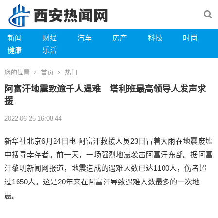
新闻
财经
汽车
房产
科技
时尚
健康
乐活
您的位置
首页
热门
阿富汗地震致逾千人遇难 塔利班最高领导人发声求
援
2022-06-25 16:08:44
新华社北京6月24日电 阿富汗救援人员23日冒着大雨在地震废墟
中搜寻幸存者。前一天，一场强烈地震袭击阿富汗东部。据阿富
汗黎明新闻网报道，地震造成的遇难人数已达1100人，伤者超
过1650人。这是20年来在阿富汗导致遇难人数最多的一次地
震。