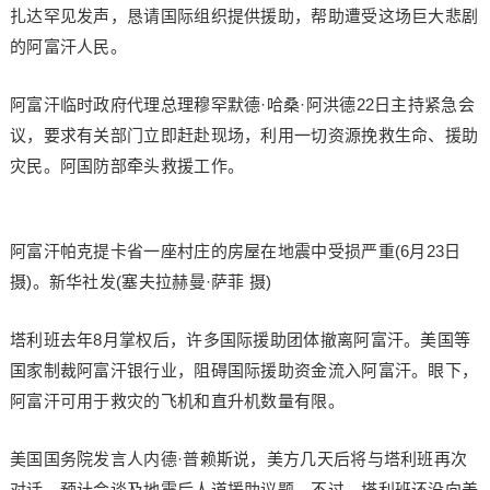
扎达罕见发声，恳请国际组织提供援助，帮助遭受这场巨大悲剧
的阿富汗人民。
阿富汗临时政府代理总理穆罕默德·哈桑·阿洪德22日主持紧急会
议，要求有关部门立即赶赴现场，利用一切资源挽救生命、援助
灾民。阿国防部牵头救援工作。
阿富汗帕克提卡省一座村庄的房屋在地震中受损严重(6月23日
摄)。新华社发(塞夫拉赫曼·萨菲 摄)
塔利班去年8月掌权后，许多国际援助团体撤离阿富汗。美国等
国家制裁阿富汗银行业，阻碍国际援助资金流入阿富汗。眼下，
阿富汗可用于救灾的飞机和直升机数量有限。
美国国务院发言人内德·普赖斯说，美方几天后将与塔利班再次
对话，预计会谈及地震后人道援助议题，不过，塔利班还没向美