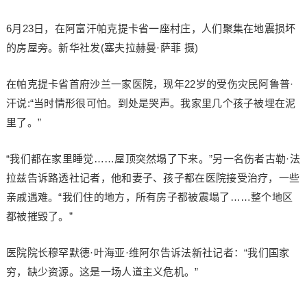
6月23日，在阿富汗帕克提卡省一座村庄，人们聚集在地震损坏
的房屋旁。新华社发(塞夫拉赫曼·萨菲 摄)
在帕克提卡省首府沙兰一家医院，现年22岁的受伤灾民阿鲁普·
汗说:“当时情形很可怕。到处是哭声。我家里几个孩子被埋在泥
里了。”
“我们都在家里睡觉……屋顶突然塌了下来。”另一名伤者古勒·法
拉兹告诉路透社记者，他和妻子、孩子都在医院接受治疗，一些
亲戚遇难。“我们住的地方，所有房子都被震塌了……整个地区
都被摧毁了。”
医院院长穆罕默德·叶海亚·维阿尔告诉法新社记者：“我们国家
穷，缺少资源。这是一场人道主义危机。”