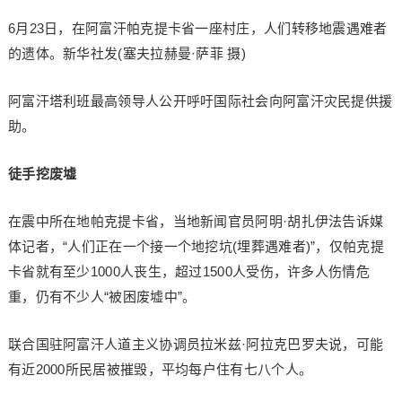
6月23日，在阿富汗帕克提卡省一座村庄，人们转移地震遇难者
的遗体。新华社发(塞夫拉赫曼·萨菲 摄)
阿富汗塔利班最高领导人公开呼吁国际社会向阿富汗灾民提供援
助。
徒手挖废墟
在震中所在地帕克提卡省，当地新闻官员阿明·胡扎伊法告诉媒
体记者，“人们正在一个接一个地挖坑(埋葬遇难者)”，仅帕克提
卡省就有至少1000人丧生，超过1500人受伤，许多人伤情危
重，仍有不少人“被困废墟中”。
联合国驻阿富汗人道主义协调员拉米兹·阿拉克巴罗夫说，可能
有近2000所民居被摧毁，平均每户住有七八个人。