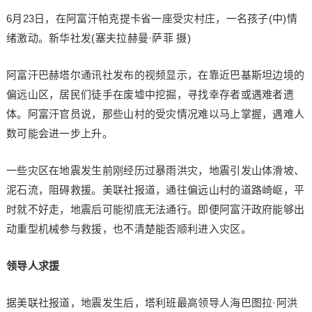
6月23日，在阿富汗帕克提卡省一座受灾村庄，一名孩子(中)情
绪激动。新华社发(塞夫拉赫曼·萨菲 摄)
阿富汗巴赫塔尔通讯社发布的视频显示，在靠近巴基斯坦边境的
偏远山区，居民们徒手在废墟中挖掘，寻找幸存者或遇难者遗
体。阿富汗官员说，那些山村的受灾情况难以马上掌握，遇难人
数可能会进一步上升。
一些灾区在地震发生前刚经历过暴雨洪灾，地震引发山体滑坡、
泥石流，阻碍救援。美联社报道，通往偏远山村的道路崎岖，平
时就不好走，地震后可能彻底无法通行。即便阿富汗政府能够出
动重型机械参与救援，也不清楚能否顺利进入灾区。
领导人求援
据美联社报道，地震发生后，塔利班最高领导人海巴图拉·阿洪