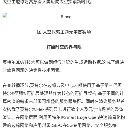
太空主题球场寓意着人类迈向太空探索新时代。
图:太空探索主题元宇宙赛场
打破时空的界与限
英特尔3DAT技术可以做到超低时延的生成运动数据,这成了解决
时效性问题的决定性技术因素。
在直转播环节,英特尔在边缘云及中心云都使用了基于第三代英
特尔®至强®可扩展处理器作为核心的可扩展架构,基于不同的计
算密度的需求来部署可堆叠的服务器集群。同时在渲染服务器首
次搭载了英特尔®Flex系列显卡进行数字人及元宇宙场景的整体
渲染。在网络层面,利用英特尔®Smart Edge Open快速简易化构
建的边缘网络和应用部署,SE-O在5G专用网络、安全服务接