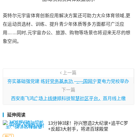
英特尔元宇宙体育创新应用解决方案还可助力大众体育领域,更
在运动员选材、训练、提升青少年体质等多方面都可广泛应
用……同时,元宇宙办公、旅游、购物等场景也将迎来无尽的想
象空间。
上一篇
夯实基础强党建 练好党务基本功 ——国网宁夏电力党校举办
2022年党务工作者培训班
下一篇
西安南飞鸿广场上线捷顺科技智慧社区平台，首月线上缴
费提升至70%以上，满意度提升5%
延伸阅读
13分钟3球！孙兴慜造2大纪录+追平C罗
+反超3大射手，将进百球殿堂