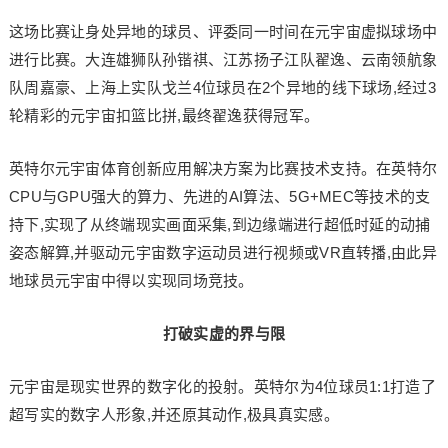
这场比赛让身处异地的球员、评委同一时间在元宇宙虚拟球场中
进行比赛。大连雄狮队孙锴祺、江苏扬子江队翟逸、云南领航象
队周嘉豪、上海上实队戈兰4位球员在2个异地的线下球场,经过3
轮精彩的元宇宙扣篮比拼,最终翟逸获得冠军。
英特尔元宇宙体育创新应用解决方案为比赛技术支持。在英特尔
CPU与GPU强大的算力、先进的AI算法、5G+MEC等技术的支
持下,实现了从终端现实画面采集,到边缘端进行超低时延的动捕
姿态解算,并驱动元宇宙数字运动员进行视频或VR直转播,由此异
地球员元宇宙中得以实现同场竞技。
打破实虚的界与限
元宇宙是现实世界的数字化的投射。英特尔为4位球员1:1打造了
超写实的数字人形象,并还原其动作,极具真实感。